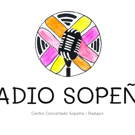
ADIO SOPE
Centro Concertado Sopeña – Badajoz