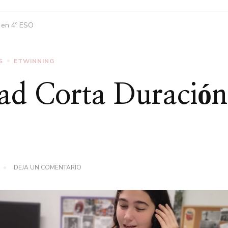
 en 4º ESO
S
ETWINNING
ad Corta Duración
EN
DEJA UN COMENTARIO
MOVILIDAD
CORTA
DURACIÓN
EN
4º
ESO