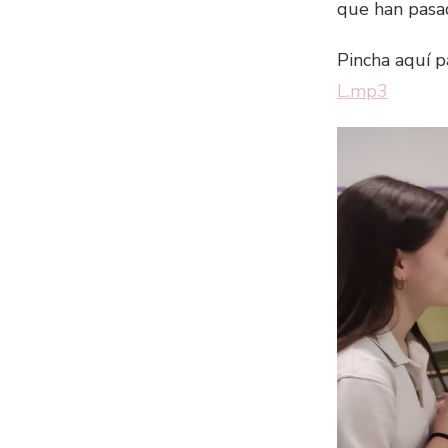
que han pas
Pincha aquí p
L.mp3