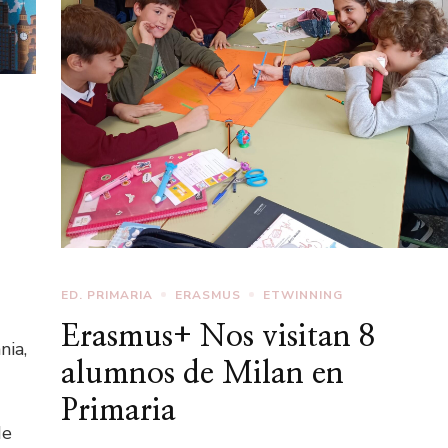
ED. PRIMARIA
ERASMUS
ETWINNING
Erasmus+ Nos visitan 8
nia,
alumnos de Milan en
Primaria
de