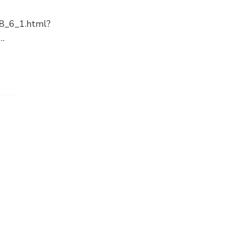
68_6_1.html?
 …