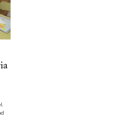
ia
el
ad