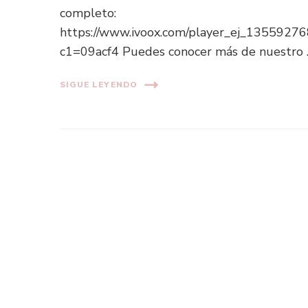
completo:
https://www.ivoox.com/player_ej_1355927
c1=09acf4 Puedes conocer más de nuestro
SIGUE LEYENDO