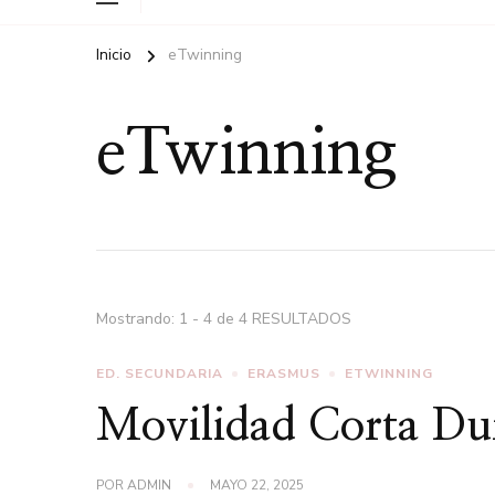
Inicio
eTwinning
eTwinning
Mostrando: 1 - 4 de 4 RESULTADOS
ED. SECUNDARIA
ERASMUS
ETWINNING
Movilidad Corta Du
POR
ADMIN
MAYO 22, 2025