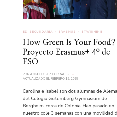
ED. SECUNDARIA
ERASMUS
ETWINNING
How Green Is Your Food?
Proyecto Erasmus+ 4º de
ESO
POR
ANGEL LOPEZ CORRALES
ACTUALIZADO EL
FEBRERO 15, 2025
Carolina e Isabel son dos alumnas de Alema
del Colegio Gutemberg Gymnasium de
Bergheim, cerca de Colonia. Han pasado en
nuestro cole 3 semanas con una movilidad 