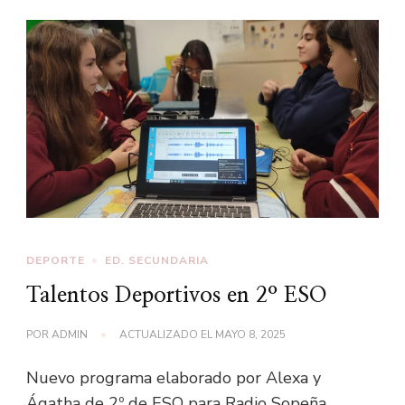
DEPORTE
ED. SECUNDARIA
Talentos Deportivos en 2º ESO
POR
ADMIN
ACTUALIZADO EL
MAYO 8, 2025
Nuevo programa elaborado por Alexa y
Ágatha de 2º de ESO para Radio Sopeña